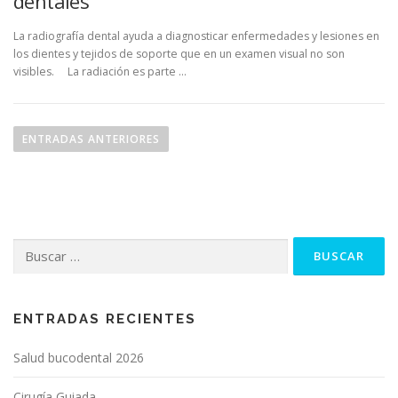
dentales
La radiografía dental ayuda a diagnosticar enfermedades y lesiones en
los dientes y tejidos de soporte que en un examen visual no son
visibles. La radiación es parte …
N
a
ENTRADAS ANTERIORES
v
e
g
a
Buscar:
c
i
ó
n
ENTRADAS RECIENTES
d
Salud bucodental 2026
e
e
Cirugía Guiada