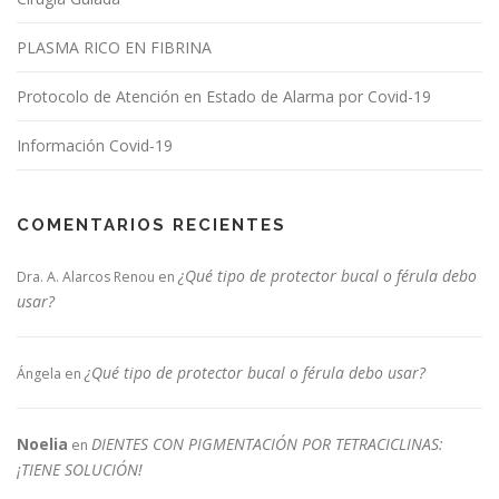
n
t
PLASMA RICO EN FIBRINA
r
Protocolo de Atención en Estado de Alarma por Covid-19
a
d
Información Covid-19
a
s
COMENTARIOS RECIENTES
¿Qué tipo de protector bucal o férula debo
Dra. A. Alarcos Renou
en
usar?
¿Qué tipo de protector bucal o férula debo usar?
Ángela
en
Noelia
DIENTES CON PIGMENTACIÓN POR TETRACICLINAS:
en
¡TIENE SOLUCIÓN!