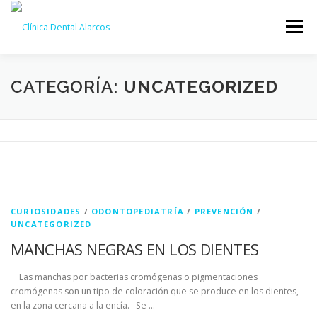
Saltar
al
Menú
contenido
NOSOTROS
TRATAMIENTOS
GALERÍA
CATEGORÍA:
UNCATEGORIZED
EQUIPO
NOTICIAS
CONTACTO
CITA ONLINE
CURIOSIDADES
/
ODONTOPEDIATRÍA
/
PREVENCIÓN
/
UNCATEGORIZED
MANCHAS NEGRAS EN LOS DIENTES
Las manchas por bacterias cromógenas o pigmentaciones
cromógenas son un tipo de coloración que se produce en los dientes,
en la zona cercana a la encía. Se …