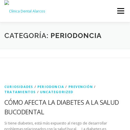
Saltar
al
Menú
contenido
NOSOTROS
TRATAMIENTOS
GALERÍA
CATEGORÍA:
PERIODONCIA
EQUIPO
NOTICIAS
CONTACTO
CITA ONLINE
CURIOSIDADES
/
PERIODONCIA
/
PREVENCIÓN
/
TRATAMIENTOS
/
UNCATEGORIZED
CÓMO AFECTA LA DIABETES A LA SALUD
BUCODENTAL
Si tiene diabetes, está más expuesto al riesgo de desarrollar
problemas relacionados con la salud bucal. La diabetes es