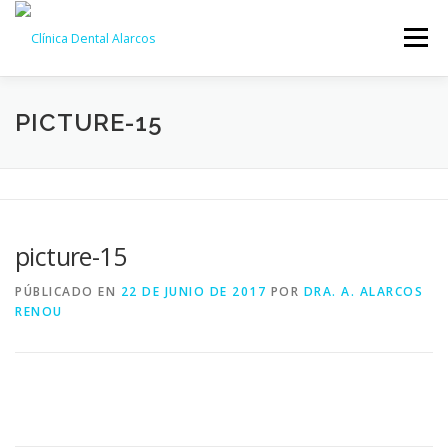
Saltar
al
Menú
contenido
NOSOTROS
TRATAMIENTOS
GALERÍA
PICTURE-15
EQUIPO
NOTICIAS
CONTACTO
CITA ONLINE
picture-15
PÚBLICADO EN
22 DE JUNIO DE 2017
POR
DRA. A. ALARCOS
RENOU