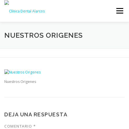
Saltar
al
Menú
contenido
NOSOTROS
TRATAMIENTOS
GALERÍA
NUESTROS ORIGENES
EQUIPO
NOTICIAS
CONTACTO
CITA ONLINE
Nuestros Origenes
DEJA UNA RESPUESTA
COMENTARIO
*