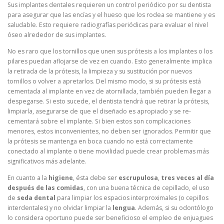
Sus implantes dentales requieren un control periódico por su dentista
para asegurar que las encías y el hueso que los rodea se mantiene y es
saludable. Esto requiere radiografías periódicas para evaluar el nivel
óseo alrededor de sus implantes.
No es raro que los tornillos que unen sus prótesis a los implantes o los
pilares puedan aflojarse de vez en cuando. Esto generalmente implica
la retirada de la prótesis, la limpieza y su sustitución por nuevos
tornillos o volver a apretarlos. Del mismo modo, si su prótesis está
cementada al implante en vez de atornillada, también pueden llegar a
despegarse. Si esto sucede, el dentista tendrá que retirar la prótesis,
limpiarla, asegurarse de que el diseñado es apropiado y se re-
cementará sobre el implante. Si bien estos son complicaciones
menores, estos inconvenientes, no deben ser ignorados. Permitir que
la prótesis se mantenga en boca cuando no está correctamente
conectado al implante o tiene movilidad puede crear problemas más
significativos más adelante.
En cuanto a la
higiene
, ésta debe ser
escrupulosa
,
tres veces al día
después de las comidas
, con una buena técnica de cepillado, el uso
de
seda dental
para limpiar los espacios interproximales (o cepillos
interdentales) y no olvidar limpiar la
lengua
. Además, si su odontólogo
lo considera oportuno puede ser beneficioso el empleo de enjuagues