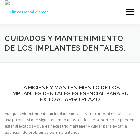
Saltar
al
Menú
contenido
NOSOTROS
TRATAMIENTOS
GALERÍA
CUIDADOS Y MANTENIMIENTO
DE LOS IMPLANTES DENTALES.
EQUIPO
NOTICIAS
CONTACTO
CITA ONLINE
LA HIGIENE Y MANTENIMIENTO DE LOS
IMPLANTES DENTALES ES ESENCIAL PARA SU
ÉXITO A LARGO PLAZO
Aunque evidentemente un implante no va a sufrir caries ni el dolor de
una pulpitis, si que sigue teniendo unos tejidos de soporte que pueden
estar afectados y que es necesario mantener y cuidar para evitar la
aparición de problemas periimplantarios.